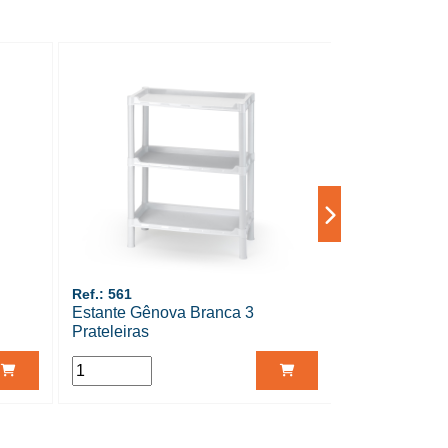
Ref.: 561
Ref.: 552
Estante Gênova Branca 3
Estante Preta
Prateleiras
Nápoles