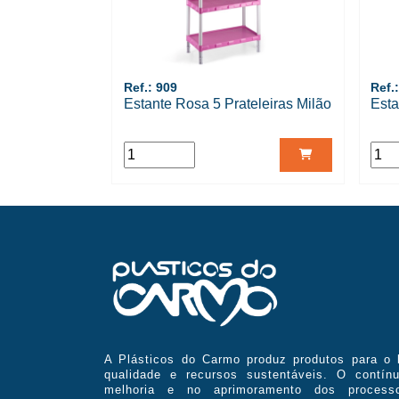
Ref.: 909
Ref.
Estante Rosa 5 Prateleiras Milão
Esta
A Plásticos do Carmo produz produtos para o l
qualidade e recursos sustentáveis. O contín
melhoria e no aprimoramento dos processo