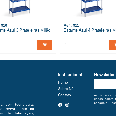
: 910
Ref.: 911
nte Azul 3 Prateleiras Milão
Estante Azul 4 Prateleiras M
Institucional
Newsletter
Home
Sobre Nós
Contato
Aceito receb
dados sejam t
pessoais. Pos
ar com tecnologia,
uo investimento na
s de fabricação,