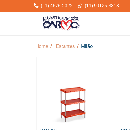
(11) 4676-2322
(11) 99125-3318
Home
Estantes
Milão