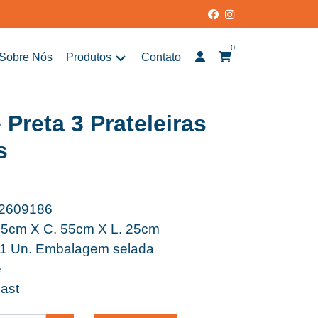
0
Sobre Nós
Produtos
Contato
 Preta 3 Prateleiras
s
2609186
75cm X C. 55cm X L. 25cm
1 Un. Embalagem selada
e
ast