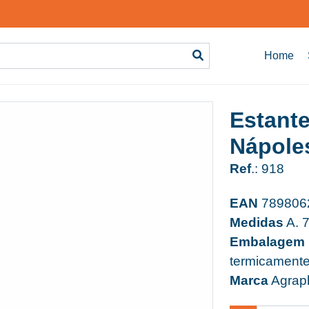
Home
Estante
Nápole
Ref
.: 918
EAN
789806
Medidas
A. 
Embalagem
termicament
Marca
Agrapl