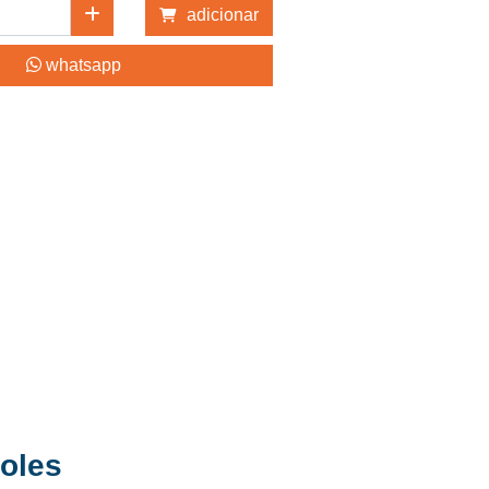
adicionar
whatsapp
poles