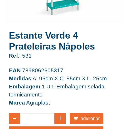
Estante Verde 4
Prateleiras Nápoles
Ref
.: 531
EAN
7898062605317
Medidas
A. 95cm X C. 55cm X L. 25cm
Embalagem
1 Un. Embalagem selada
termicamente
Marca
Agraplast
adicionar